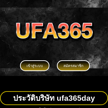
เข้าสู่ระบบ
สมัครสมาชิก
ประวัติบริษัท ufa365day