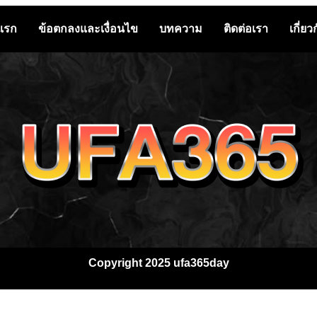
แรก
ข้อตกลงและเงื่อนไข
บทความ
ติดต่อเรา
เกี่ยว
Copyright 2025 ufa365day